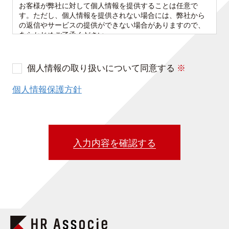
お客様が弊社に対して個人情報を提供することは任意で
す。ただし、個人情報を提供されない場合には、弊社から
の返信やサービスの提供ができない場合がありますので、
あらかじめご了承ください。
【個人情報の開示･訂正･削除について】
お客様には、ご自身の個人情報に対する利用目的の通知、
個人情報の取り扱いについて同意する
※
開示、内容の訂正、追加又は削除、利用の停止、消去及び
第三者への提供の停止を求める権利があります。必要な場
個人情報保護方針
合には、下記の窓口まで連絡ください。
＜個人情報問合せ窓口＞
〒107-0052
東京都港区赤坂8-5-40 ペガサス青山507
入力内容を確認する
個人情報保護管理者 アウトソーシンググループ担当者
問合窓口
TEL：050-5445-6268
MAIL：privacy@hr-a.jp